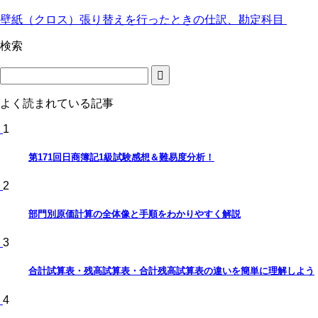
壁紙（クロス）張り替えを行ったときの仕訳、勘定科目
検索
よく読まれている記事
1
第171回日商簿記1級試験感想＆難易度分析！
2
部門別原価計算の全体像と手順をわかりやすく解説
3
合計試算表・残高試算表・合計残高試算表の違いを簡単に理解しよう
4