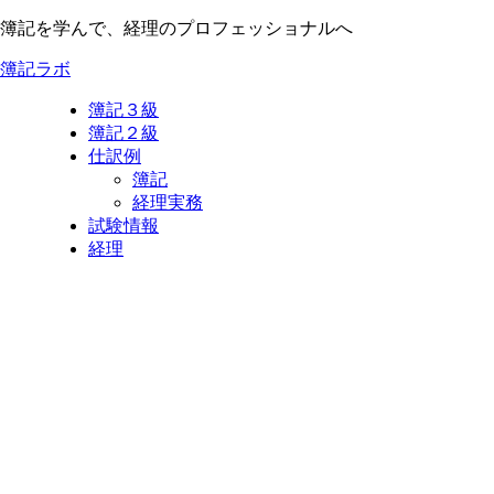
簿記を学んで、経理のプロフェッショナルへ
簿記ラボ
簿記３級
簿記２級
仕訳例
簿記
経理実務
試験情報
経理