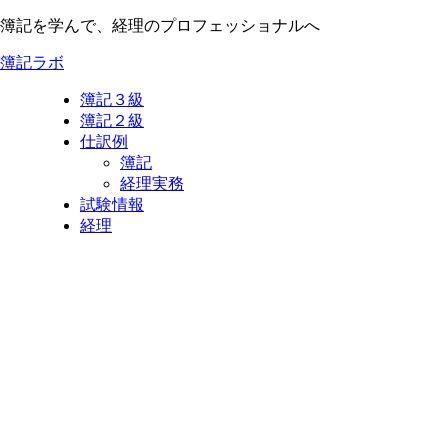
簿記を学んで、経理のプロフェッショナルへ
簿記ラボ
簿記３級
簿記２級
仕訳例
簿記
経理実務
試験情報
経理