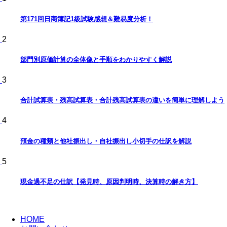
第171回日商簿記1級試験感想＆難易度分析！
2
部門別原価計算の全体像と手順をわかりやすく解説
3
合計試算表・残高試算表・合計残高試算表の違いを簡単に理解しよう
4
預金の種類と他社振出し・自社振出し小切手の仕訳を解説
5
現金過不足の仕訳【発見時、原因判明時、決算時の解き方】
HOME