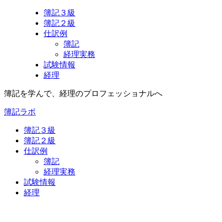
簿記３級
簿記２級
仕訳例
簿記
経理実務
試験情報
経理
簿記を学んで、経理のプロフェッショナルへ
簿記ラボ
簿記３級
簿記２級
仕訳例
簿記
経理実務
試験情報
経理