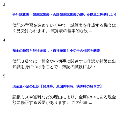
3
合計試算表・残高試算表・合計残高試算表の違いを簡単に理解しよ
簿記の学習を進めていく中で、試算表を作成する機会は
く見受けられます。 試算表の基本的な役 ...
4
預金の種類と他社振出し・自社振出し小切手の仕訳を解説
簿記３級では、預金や小切手に関連する仕訳が頻繁に出
知識を身につけることで、簿記の試験におい ...
5
現金過不足の仕訳【発見時、原因判明時、決算時の解き方】
記帳ミスや盗難などの理由により、金庫の中にある現金
額に修正する必要があります。 この記事 ...