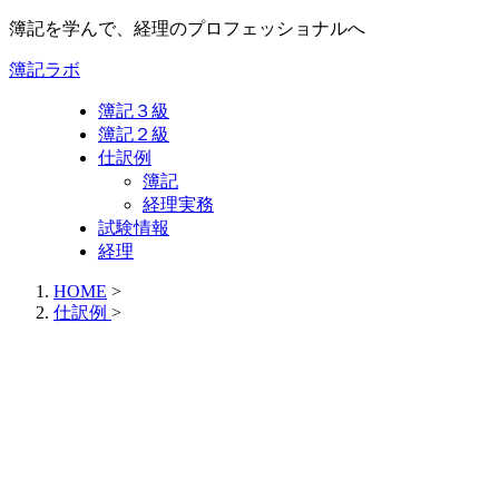
簿記を学んで、経理のプロフェッショナルへ
簿記ラボ
簿記３級
簿記２級
仕訳例
簿記
経理実務
試験情報
経理
HOME
>
仕訳例
>