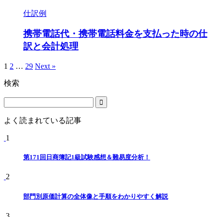
仕訳例
携帯電話代・携帯電話料金を支払った時の仕
訳と会計処理
1
2
…
29
Next »
検索
よく読まれている記事
1
第171回日商簿記1級試験感想＆難易度分析！
2
部門別原価計算の全体像と手順をわかりやすく解説
3