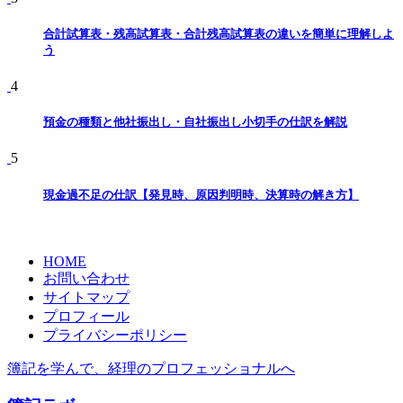
合計試算表・残高試算表・合計残高試算表の違いを簡単に理解しよ
う
4
預金の種類と他社振出し・自社振出し小切手の仕訳を解説
5
現金過不足の仕訳【発見時、原因判明時、決算時の解き方】
HOME
お問い合わせ
サイトマップ
プロフィール
プライバシーポリシー
簿記を学んで、経理のプロフェッショナルへ