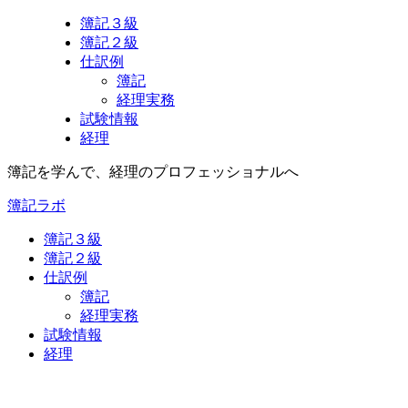
簿記３級
簿記２級
仕訳例
簿記
経理実務
試験情報
経理
簿記を学んで、経理のプロフェッショナルへ
簿記ラボ
簿記３級
簿記２級
仕訳例
簿記
経理実務
試験情報
経理