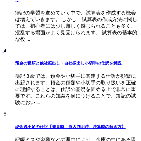
簿記の学習を進めていく中で、試算表を作成する機会
は増えていきます。 しかし、試算表の作成方法に関し
ては、初心者には少し難しく感じられることも多く、
混乱する場面がよく見受けられます。 試算表の基本的
な役 ...
4
預金の種類と他社振出し・自社振出し小切手の仕訳を解説
簿記３級では、預金や小切手に関連する仕訳が頻繁に
出題されます。預金の種類や小切手の取り扱いを正確
に理解することは、仕訳の基礎を固める上で非常に重
要です。これらの知識を身につけることで、簿記の試
験におい ...
5
現金過不足の仕訳【発見時、原因判明時、決算時の解き方】
記帳ミスや盗難などの理由により、金庫の中にある現