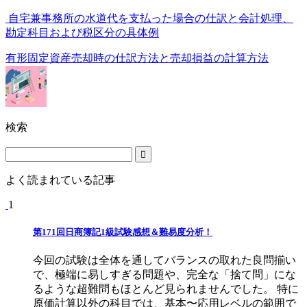
自宅兼事務所の水道代を支払った場合の仕訳と会計処理、
勘定科目および税区分の具体例
有形固定資産売却時の仕訳方法と売却損益の計算方法
検索
よく読まれている記事
1
第171回日商簿記1級試験感想＆難易度分析！
今回の試験は全体を通してバランスの取れた良問揃い
で、極端に易しすぎる問題や、完全な「捨て問」にな
るような超難問もほとんど見られませんでした。 特に
原価計算以外の科目では、基本〜応用レベルの範囲で