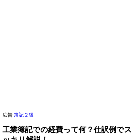
広告
簿記２級
工業簿記での経費って何？仕訳例でス
ッキリ解説！