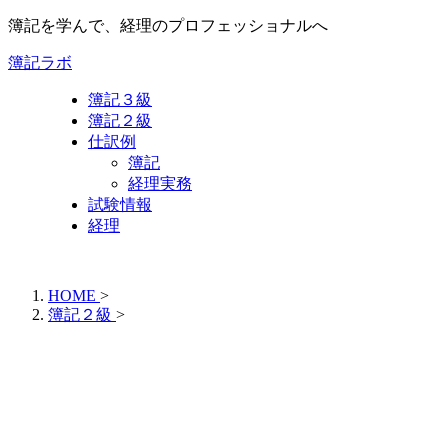
簿記を学んで、経理のプロフェッショナルへ
簿記ラボ
簿記３級
簿記２級
仕訳例
簿記
経理実務
試験情報
経理
HOME
>
簿記２級
>