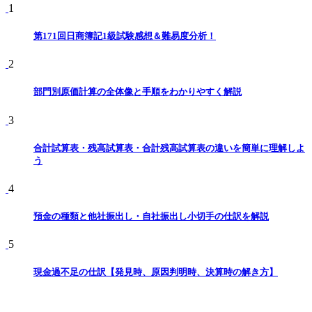
1
第171回日商簿記1級試験感想＆難易度分析！
2
部門別原価計算の全体像と手順をわかりやすく解説
3
合計試算表・残高試算表・合計残高試算表の違いを簡単に理解しよ
う
4
預金の種類と他社振出し・自社振出し小切手の仕訳を解説
5
現金過不足の仕訳【発見時、原因判明時、決算時の解き方】