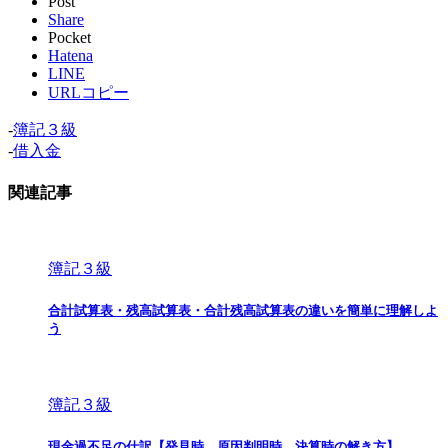
Post
Share
Pocket
Hatena
LINE
URLコピー
-
簿記３級
-
借入金
関連記事
簿記３級
合計試算表・残高試算表・合計残高試算表の違いを簡単に理解しよ
う
簿記３級
現金過不足の仕訳【発見時、原因判明時、決算時の解き方】