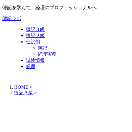
簿記を学んで、経理のプロフェッショナルへ
簿記ラボ
簿記３級
簿記２級
仕訳例
簿記
経理実務
試験情報
経理
HOME
>
簿記３級
>