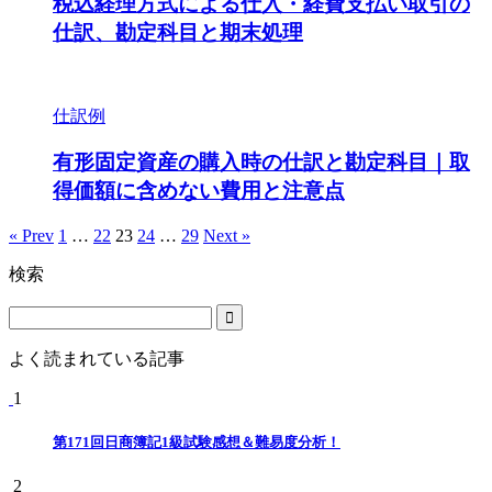
税込経理方式による仕入・経費支払い取引の
仕訳、勘定科目と期末処理
仕訳例
有形固定資産の購入時の仕訳と勘定科目｜取
得価額に含めない費用と注意点
« Prev
1
…
22
23
24
…
29
Next »
検索
よく読まれている記事
1
第171回日商簿記1級試験感想＆難易度分析！
2