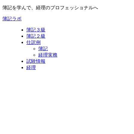
簿記を学んで、経理のプロフェッショナルへ
簿記ラボ
簿記３級
簿記２級
仕訳例
簿記
経理実務
試験情報
経理