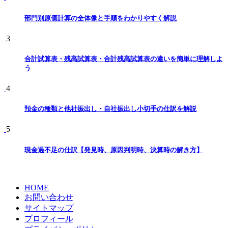
部門別原価計算の全体像と手順をわかりやすく解説
3
合計試算表・残高試算表・合計残高試算表の違いを簡単に理解しよ
う
4
預金の種類と他社振出し・自社振出し小切手の仕訳を解説
5
現金過不足の仕訳【発見時、原因判明時、決算時の解き方】
HOME
お問い合わせ
サイトマップ
プロフィール