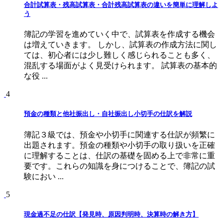
合計試算表・残高試算表・合計残高試算表の違いを簡単に理解しよ
う
簿記の学習を進めていく中で、試算表を作成する機会
は増えていきます。 しかし、試算表の作成方法に関し
ては、初心者には少し難しく感じられることも多く、
混乱する場面がよく見受けられます。 試算表の基本的
な役 ...
4
預金の種類と他社振出し・自社振出し小切手の仕訳を解説
簿記３級では、預金や小切手に関連する仕訳が頻繁に
出題されます。預金の種類や小切手の取り扱いを正確
に理解することは、仕訳の基礎を固める上で非常に重
要です。これらの知識を身につけることで、簿記の試
験におい ...
5
現金過不足の仕訳【発見時、原因判明時、決算時の解き方】