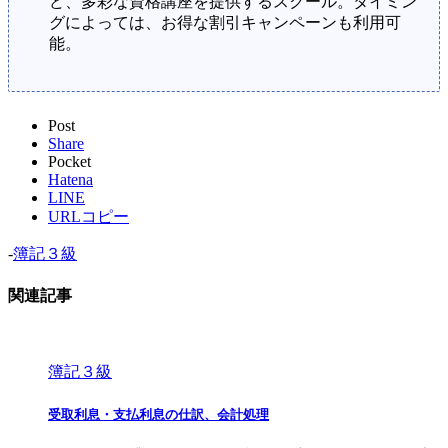
ど、多彩な資格講座を提供するスクール。タイミン
グによっては、お得な割引キャンペーンも利用可
能。
Post
Share
Pocket
Hatena
LINE
URLコピー
-
簿記３級
関連記事
簿記３級
受取利息・支払利息の仕訳、会計処理