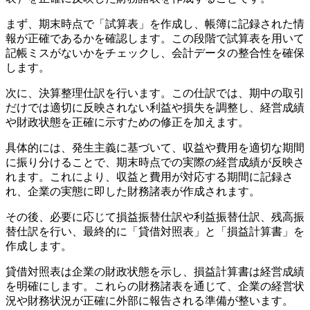
まず、期末時点で「試算表」を作成し、帳簿に記録された情
報が正確であるかを確認します。この段階で試算表を用いて
記帳ミスがないかをチェックし、会計データの整合性を確保
します。
次に、決算整理仕訳を行います。この仕訳では、期中の取引
だけでは適切に反映されない利益や損失を調整し、経営成績
や財政状態を正確に示すための修正を加えます。
具体的には、発生主義に基づいて、収益や費用を適切な期間
に振り分けることで、期末時点での実際の経営成績が反映さ
れます。これにより、収益と費用が対応する期間に記録さ
れ、企業の実態に即した財務諸表が作成されます。
その後、必要に応じて損益振替仕訳や利益振替仕訳、残高振
替仕訳を行い、最終的に「貸借対照表」と「損益計算書」を
作成します。
貸借対照表は企業の財政状態を示し、損益計算書は経営成績
を明確にします。これらの財務諸表を通じて、企業の経営状
況や財務状況が正確に外部に報告される準備が整います。