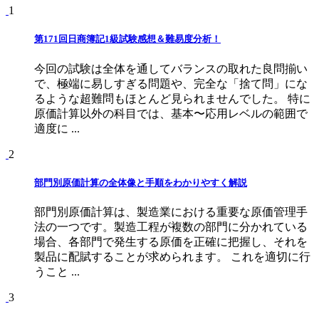
1
第171回日商簿記1級試験感想＆難易度分析！
今回の試験は全体を通してバランスの取れた良問揃い
で、極端に易しすぎる問題や、完全な「捨て問」にな
るような超難問もほとんど見られませんでした。 特に
原価計算以外の科目では、基本〜応用レベルの範囲で
適度に ...
2
部門別原価計算の全体像と手順をわかりやすく解説
部門別原価計算は、製造業における重要な原価管理手
法の一つです。製造工程が複数の部門に分かれている
場合、各部門で発生する原価を正確に把握し、それを
製品に配賦することが求められます。 これを適切に行
うこと ...
3