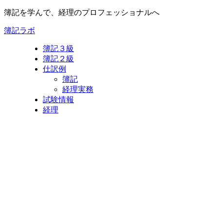
簿記を学んで、経理のプロフェッショナルへ
簿記ラボ
簿記３級
簿記２級
仕訳例
簿記
経理実務
試験情報
経理