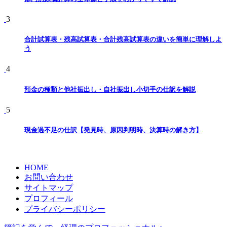
3
合計試算表・残高試算表・合計残高試算表の違いを簡単に理解しよ
う
4
預金の種類と他社振出し・自社振出し小切手の仕訳を解説
5
現金過不足の仕訳【発見時、原因判明時、決算時の解き方】
HOME
お問い合わせ
サイトマップ
プロフィール
プライバシーポリシー