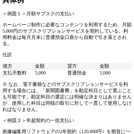
具体例
＜例題１＞月額サブスクの支払い
ホームページ制作に必要なコンテンツを利用するため、月額
5,000円のサブスクリプションサービスを契約している。利
用料金は毎月月末に普通預金口座から自動で引き落とされ
る。
仕訳
借方
金額
貸方
金額
支払手数料
5,000
普通預金
5,000
※ なお、電子書籍などのサブスクリプションサービスを利
用する場合には、「新聞図書費」を勘定科目として選ぶこと
も可能です。勘定科目の選定には明確な決まりはありません
が、使用した科目は同様の取引に対して一貫して使用しなけ
ればなりません。
＜例題２＞年超契約の一括支払い
画像編集用ソフトウェアの2年契約（120,000円）を期首に一