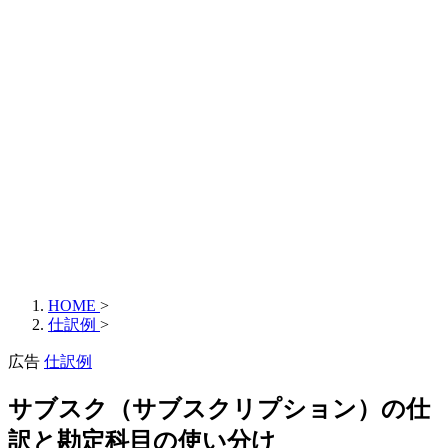
HOME
>
仕訳例
>
広告
仕訳例
サブスク（サブスクリプション）の仕
訳と勘定科目の使い分け