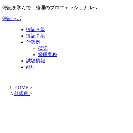
簿記を学んで、経理のプロフェッショナルへ
簿記ラボ
簿記３級
簿記２級
仕訳例
簿記
経理実務
試験情報
経理
HOME
>
仕訳例
>