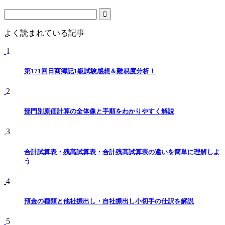
よく読まれている記事
1
第171回日商簿記1級試験感想＆難易度分析！
2
部門別原価計算の全体像と手順をわかりやすく解説
3
合計試算表・残高試算表・合計残高試算表の違いを簡単に理解しよ
う
4
預金の種類と他社振出し・自社振出し小切手の仕訳を解説
5