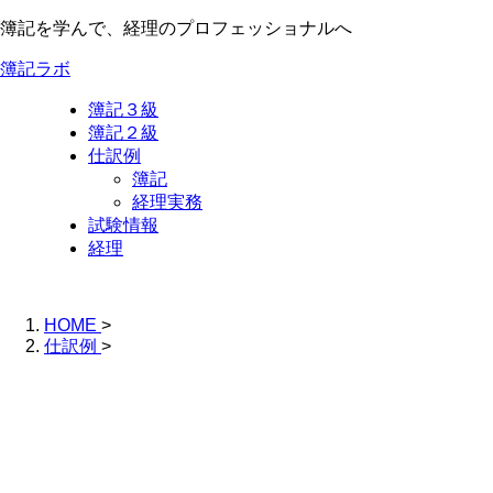
簿記を学んで、経理のプロフェッショナルへ
簿記ラボ
簿記３級
簿記２級
仕訳例
簿記
経理実務
試験情報
経理
HOME
>
仕訳例
>