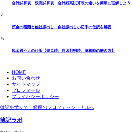
合計試算表・残高試算表・合計残高試算表の違いを簡単に理解しよう
4
預金の種類と他社振出し・自社振出し小切手の仕訳を解説
5
現金過不足の仕訳【発見時、原因判明時、決算時の解き方】
HOME
お問い合わせ
サイトマップ
プロフィール
プライバシーポリシー
簿記を学んで、経理のプロフェッショナルへ
簿記ラボ