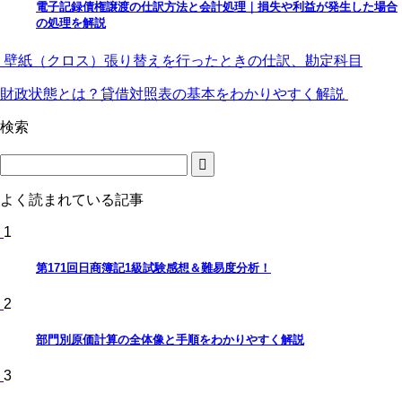
電子記録債権譲渡の仕訳方法と会計処理｜損失や利益が発生した場合
の処理を解説
壁紙（クロス）張り替えを行ったときの仕訳、勘定科目
財政状態とは？貸借対照表の基本をわかりやすく解説
検索
よく読まれている記事
1
第171回日商簿記1級試験感想＆難易度分析！
2
部門別原価計算の全体像と手順をわかりやすく解説
3