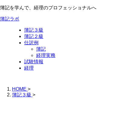
簿記を学んで、経理のプロフェッショナルへ
簿記ラボ
簿記３級
簿記２級
仕訳例
簿記
経理実務
試験情報
経理
HOME
>
簿記３級
>