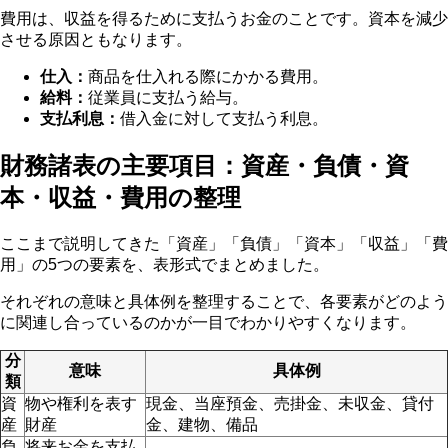
費用は、収益を得るために支払うお金のことです。資本を減少
させる原因ともなります。
仕入：
商品を仕入れる際にかかる費用。
給料：
従業員に支払う給与。
支払利息：
借入金に対して支払う利息。
財務諸表の主要項目：資産・負債・資
本・収益・費用の整理
ここまで説明してきた「資産」「負債」「資本」「収益」「費
用」の5つの要素を、表形式でまとめました。
それぞれの意味と具体例を整理することで、各要素がどのよう
に関連し合っているのかが一目でわかりやすくなります。
分
意味
具体例
類
資
物や権利を表す
現金、当座預金、売掛金、未収金、貸付
産
財産
金、建物、備品
負
将来お金を支払