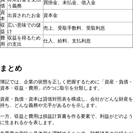
買掛金、未払金、借入金
債
う義務
資
出資されたお金
資本金
本
収
広い意味での儲
売上、受取手数料、受取利息
益
け
費
収益を得るため
仕入、給料、支払利息
用
の支出
まとめ
簿記では、企業の状態を正しく把握するために「資産・負債・
資本・収益・費用」の5つに取引を分類します。
資産・負債・資本は貸借対照表を構成し、会社がどんな財産を
持ち、どんな義務や元手があるかを示します。
一方、収益と費用は損益計算書を作る要素で、利益がどのよう
に生まれるかを表します。