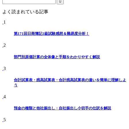
よく読まれている記事
1
第171回日商簿記1級試験感想＆難易度分析！
2
部門別原価計算の全体像と手順をわかりやすく解説
3
合計試算表・残高試算表・合計残高試算表の違いを簡単に理解しよ
う
4
預金の種類と他社振出し・自社振出し小切手の仕訳を解説
5