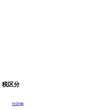
税区分
仕訳例