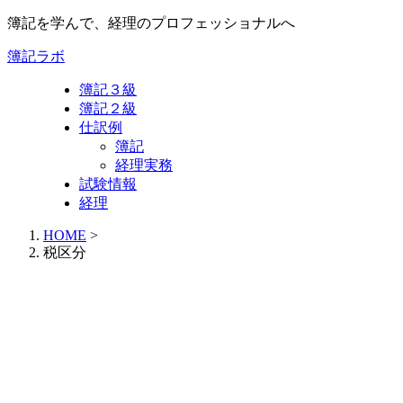
簿記を学んで、経理のプロフェッショナルへ
簿記ラボ
簿記３級
簿記２級
仕訳例
簿記
経理実務
試験情報
経理
HOME
>
税区分