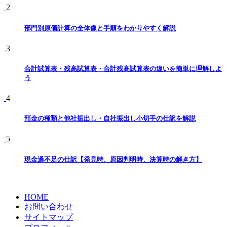
2
部門別原価計算の全体像と手順をわかりやすく解説
3
合計試算表・残高試算表・合計残高試算表の違いを簡単に理解しよ
う
4
預金の種類と他社振出し・自社振出し小切手の仕訳を解説
5
現金過不足の仕訳【発見時、原因判明時、決算時の解き方】
HOME
お問い合わせ
サイトマップ