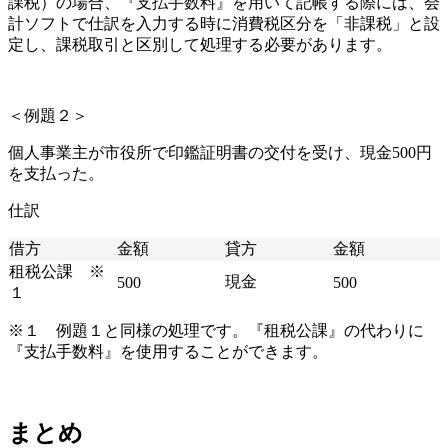
課税）の場合、『支払手数料』を用いて記帳する際には、会
計ソフトで仕訳を入力する時に消費税区分を「非課税」と設
定し、課税取引と区別して処理する必要があります。
＜例題２＞
個人事業主が市役所で印鑑証明書の交付を受け、現金500円
を支払った。
仕訳
借方
金額
貸方
金額
租税公課 ※
現金
500
500
１
※１ 例題１と同様の処理です。『租税公課』の代わりに
『支払手数料』を使用することができます。
まとめ