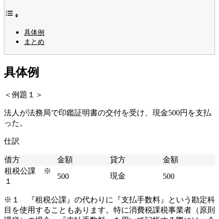
具体例
まとめ
具体例
＜例題１＞
法人が法務局で印鑑証明書の交付を受け、現金500円を支払
った。
仕訳
借方
金額
貸方
金額
租税公課 ※
現金
500
500
１
※１ 『租税公課』の代わりに『支払手数料』という勘定科
目を使用することもあります。特に消費税課税事業者（原則