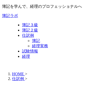
簿記を学んで、経理のプロフェッショナルへ
簿記ラボ
簿記３級
簿記２級
仕訳例
簿記
経理実務
試験情報
経理
HOME
>
仕訳例
>