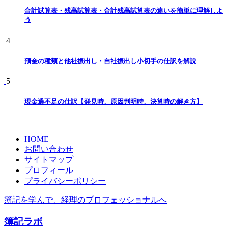
合計試算表・残高試算表・合計残高試算表の違いを簡単に理解しよ
う
4
預金の種類と他社振出し・自社振出し小切手の仕訳を解説
5
現金過不足の仕訳【発見時、原因判明時、決算時の解き方】
HOME
お問い合わせ
サイトマップ
プロフィール
プライバシーポリシー
簿記を学んで、経理のプロフェッショナルへ
簿記ラボ