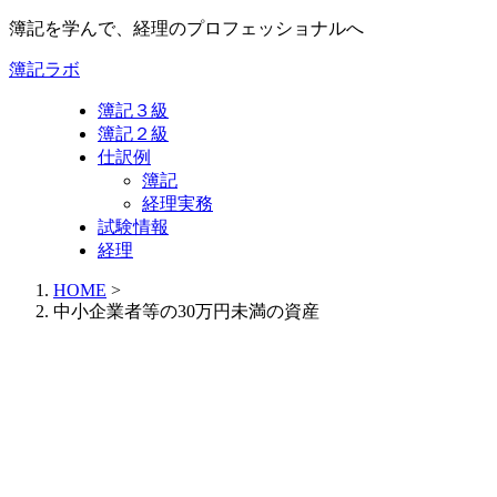
簿記を学んで、経理のプロフェッショナルへ
簿記ラボ
簿記３級
簿記２級
仕訳例
簿記
経理実務
試験情報
経理
HOME
>
中小企業者等の30万円未満の資産